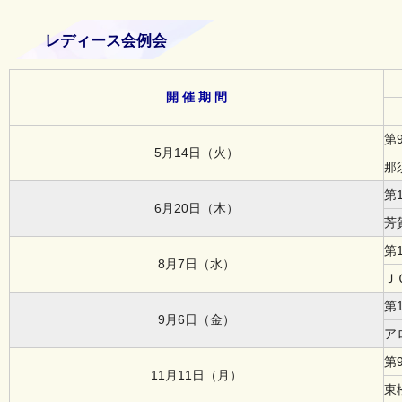
レディース会例会
開 催 期 間
第
5月14日（火）
那
第
6月20日（木）
芳
第
8月7日（水）
Ｊ
第
9月6日（金）
ア
第
11月11日（月）
東