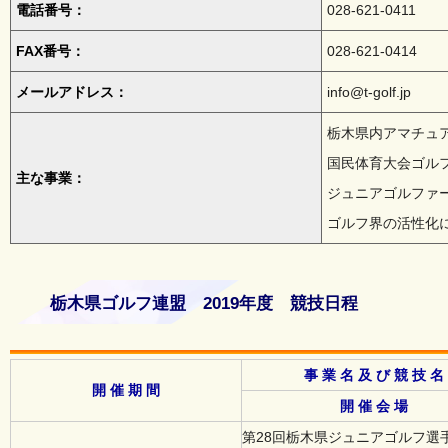
電話番号：
028-621-0411
FAX番号：
028-621-0414
メールアドレス：
info@t-golf.jp
栃木県内アマチュ
国民体育大会ゴル
主な事業：
ジュニアゴルファ
ゴルフ界の活性化
栃木県ゴルフ連盟 2019年度 競技日程
事 業 名 及 び 競 技 名
開 催 期 間
開 催 会 場
第28回栃木県ジュニアゴルフ選