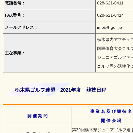
電話番号：
028-621-0411
FAX番号：
028-621-0414
メールアドレス：
info@t-golf.jp
栃木県内アマチュ
国民体育大会ゴル
主な事業：
ジュニアゴルファ
ゴルフ界の活性化
栃木県ゴルフ連盟 2021年度 競技日程
事 業 名 及 び 競 技 名
開 催 期 間
開 催 会 場
第29回栃木県ジュニアゴルフ選